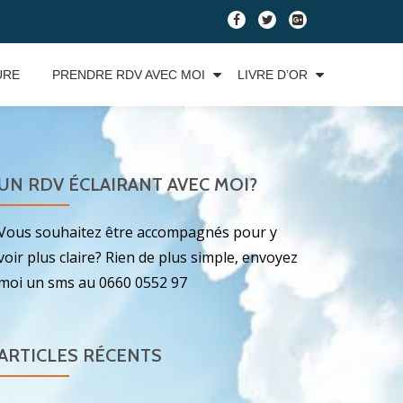
fa-
fa-
fa-
facebook
twitter
google-
plus-
URE
PRENDRE RDV AVEC MOI
LIVRE D’OR
square
UN RDV ÉCLAIRANT AVEC MOI?
Vous souhaitez être accompagnés pour y
voir plus claire? Rien de plus simple, envoyez
moi un sms au 0660 0552 97
ARTICLES RÉCENTS