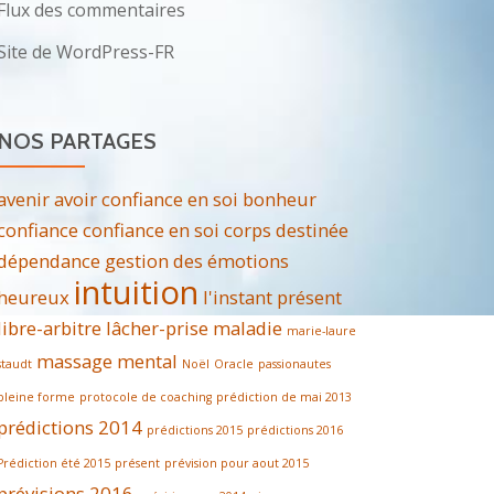
Flux des commentaires
Site de WordPress-FR
NOS PARTAGES
avenir
avoir confiance en soi
bonheur
confiance
confiance en soi
corps
destinée
dépendance
gestion des émotions
intuition
heureux
l'instant présent
libre-arbitre
lâcher-prise
maladie
marie-laure
massage
mental
staudt
Noël
Oracle
passionautes
pleine forme
protocole de coaching
prédiction de mai 2013
prédictions 2014
prédictions 2015
prédictions 2016
Prédiction été 2015
présent
prévision pour aout 2015
prévisions 2016