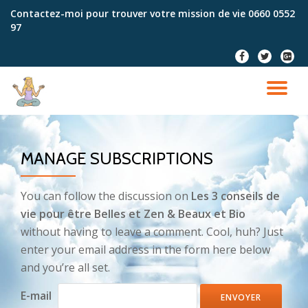
Contactez-moi pour trouver votre mission de vie
0660 0552
97
Aller
au
fa-
fa-
fa-
contenu
facebook
twitter
google
plus-
DÉ
squar
LA
MANAGE SUBSCRIPTIONS
NA
You can follow the discussion on
Les 3 conseils de
vie pour être Belles et Zen & Beaux et Bio
without having to leave a comment. Cool, huh? Just
enter your email address in the form here below
and you’re all set.
E-mail