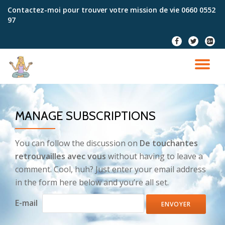
Contactez-moi pour trouver votre mission de vie
0660 0552
97
Aller
au
fa-
fa-
fa-
contenu
facebook
twitter
google
plus-
DÉ
squar
LA
MANAGE SUBSCRIPTIONS
NA
You can follow the discussion on
De touchantes
retrouvailles avec vous
without having to leave a
comment. Cool, huh? Just enter your email address
in the form here below and you’re all set.
E-mail