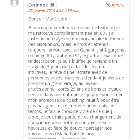
Corinne
a dit :
Répondre
28 janvier 2014 à 22 h 50 min
Bonsoir Marié Lore,
Beaucoup d émotions en lisant ce texte ou je
me retrouve complètement née en 60 , j ai
juste un peu rayé de mon vocabulaire le monde
des bisounours, mais je crois et attends
toujours l amour avec un Gand A, j ai 2 garçons
un ne en 84 , l’autre en 91, le portrait exacte de
ta description, je suis bluffée .Je reviens d un
stage de 3 jours ou j ai fait des lectures
intuitives, je rêve d une retraite avec de
personnes vraies, mais en attendant je viens de
prendre un grand virage, au niveau
professionnel, après 29 ans de bons et loyaux
service dans une entreprise , je pars pour créer
mon entreprise de coaching intuitif, pour être
plus pas gens, et me donner un peu plus de
temps, je fais le choix de vivre de ce que j
aime,je veux faire partie de ce changement de
conscience dans notre entourage, je suis
heureuse et fière de pouvoir partager nos
valeurs .merci Marie Lore de nous