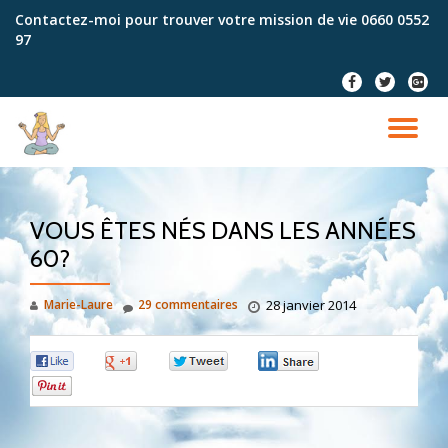
Contactez-moi pour trouver votre mission de vie
0660 0552
97
Aller
au
fa-
fa-
fa-
contenu
facebook
twitter
google
plus-
DÉ
squar
LA
VOUS ÊTES NÉS DANS LES ANNÉES
NA
60?
Marie-Laure
29 commentaires
28 janvier 2014
0
0
0
0
0