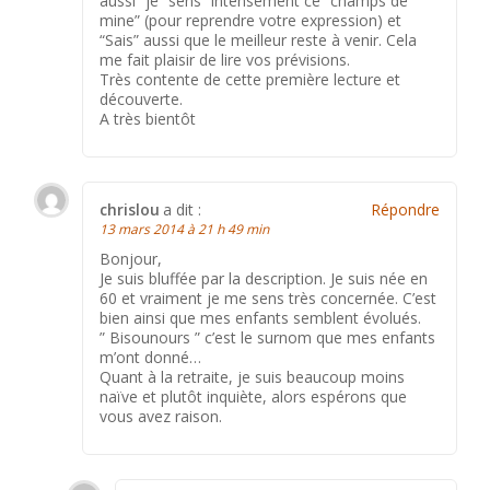
aussi” je “sens” intensément ce “champs de
mine” (pour reprendre votre expression) et
“Sais” aussi que le meilleur reste à venir. Cela
me fait plaisir de lire vos prévisions.
Très contente de cette première lecture et
découverte.
A très bientôt
chrislou
a dit :
Répondre
13 mars 2014 à 21 h 49 min
Bonjour,
Je suis bluffée par la description. Je suis née en
60 et vraiment je me sens très concernée. C’est
bien ainsi que mes enfants semblent évolués.
” Bisounours ” c’est le surnom que mes enfants
m’ont donné…
Quant à la retraite, je suis beaucoup moins
naïve et plutôt inquiète, alors espérons que
vous avez raison.