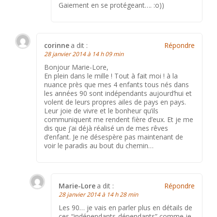
Gaiement en se protégeant…. :o))
corinne
a dit :
Répondre
28 janvier 2014 à 14 h 09 min
Bonjour Marie-Lore,
En plein dans le mille ! Tout à fait moi ! à la
nuance près que mes 4 enfants tous nés dans
les années 90 sont indépendants aujourd’hui et
volent de leurs propres ailes de pays en pays.
Leur joie de vivre et le bonheur qu’ils
communiquent me rendent fière d’eux. Et je me
dis que j’ai déjà réalisé un de mes rêves
d’enfant. Je ne désespère pas maintenant de
voir le paradis au bout du chemin…
Marie-Lore
a dit :
Répondre
28 janvier 2014 à 14 h 28 min
Les 90… je vais en parler plus en détails de
ces “indépendants-dépendants” comme je