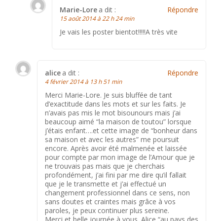
Marie-Lore
a dit :
Répondre
15 août 2014 à 22 h 24 min
Je vais les poster bientot!!!!!A très vite
alice
a dit :
Répondre
4 février 2014 à 13 h 51 min
Merci Marie-Lore. Je suis bluffée de tant
d’exactitude dans les mots et sur les faits. Je
n’avais pas mis le mot bisounours mais j’ai
beaucoup aimé “la maison de toutou” lorsque
j’étais enfant….et cette image de “bonheur dans
sa maison et avec les autres” me poursuit
encore. Après avoir été malmenée et laissée
pour compte par mon image de l’Amour que je
ne trouvais pas mais que je cherchais
profondément, j’ai fini par me dire qu’il fallait
que je le transmette et j’ai effectué un
changement professionnel dans ce sens, non
sans doutes et craintes mais grâce à vos
paroles, je peux continuer plus sereine.
Merci et belle journée à vous. Alice “au pays des