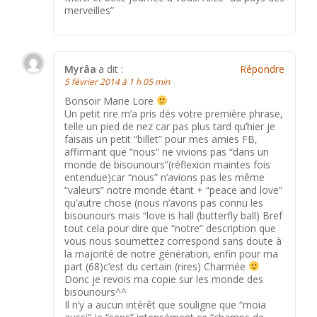
merveilles”
Myrâa
a dit :
Répondre
5 février 2014 à 1 h 05 min
Bonsoir Marie Lore
Un petit rire m’a pris dés votre première phrase,
telle un pied de nez car pas plus tard qu’hier je
faisais un petit “billet” pour mes amies FB,
affirmant que “nous” ne vivions pas “dans un
monde de bisounours”(réflexion maintes fois
entendue)car “nous” n’avions pas les même
“valeurs” notre monde étant + “peace and love”
qu’autre chose (nous n’avons pas connu les
bisounours mais “love is hall (butterfly ball) Bref
tout cela pour dire que “notre” description que
vous nous soumettez correspond sans doute à
la majorité de notre génération, enfin pour ma
part (68)c’est du certain (rires) Charmée
Donc je revois ma copie sur les monde des
bisounours^^
Il n’y a aucun intérêt que souligne que “moia