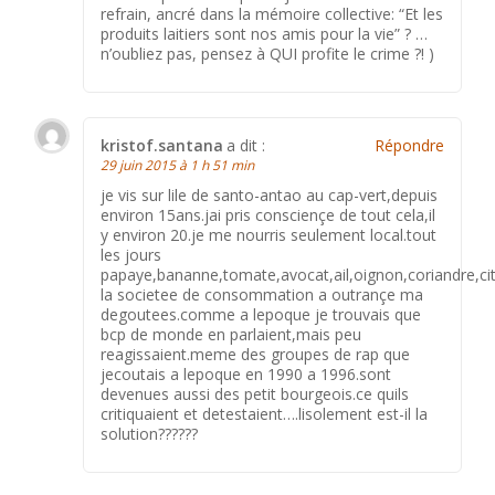
refrain, ancré dans la mémoire collective: “Et les
produits laitiers sont nos amis pour la vie” ? …
n’oubliez pas, pensez à QUI profite le crime ?! )
kristof.santana
a dit :
Répondre
29 juin 2015 à 1 h 51 min
je vis sur lile de santo-antao au cap-vert,depuis
environ 15ans.jai pris consciençe de tout cela,il
y environ 20.je me nourris seulement local.tout
les jours
papaye,bananne,tomate,avocat,ail,oignon,coriandre,c
la societee de consommation a outrançe ma
degoutees.comme a lepoque je trouvais que
bcp de monde en parlaient,mais peu
reagissaient.meme des groupes de rap que
jecoutais a lepoque en 1990 a 1996.sont
devenues aussi des petit bourgeois.ce quils
critiquaient et detestaient….lisolement est-il la
solution??????