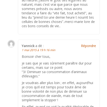
au naturel..j’adore le gout des légumes au
naturel, mais c’est vrai que parce que nous
sommes préssés ou autre, nous avons
tendance a faire du “vite fait, tout acheté”, au
lieu du “prend toi une demie heure t nourrit tes
cellules de bonnes choses”..merci marie lore de
ces bons conseils de vie..
Yannick
a dit :
Répondre
1 mai 2015 à 19 h 16 min
Bonsoir cher tous,
je sais que je vais sûrement paraître dur pour
certains, mais sur ce point:
“3/ Diminuer sa consommation d’animaux
d’élevages.”
Je voudrais aller plus loin ; en effet, aujourd’hui
je crois qu’il est temps pour toute âme de
bonne volonté de non plus de diminuer sa
consommation de viande, mais de tout
simplement la stopper !
En effet, quand on voit la qualité déplorable de