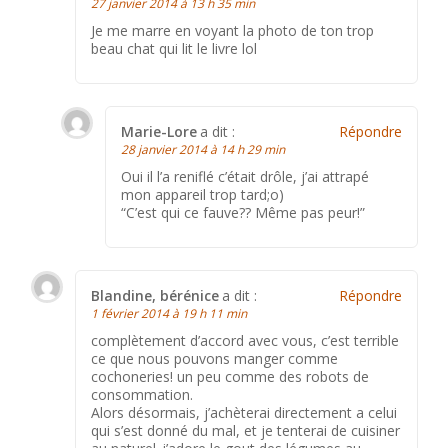
27 janvier 2014 à 13 h 35 min
Je me marre en voyant la photo de ton trop
beau chat qui lit le livre lol
Marie-Lore
a dit :
Répondre
28 janvier 2014 à 14 h 29 min
Oui il l’a reniflé c’était drôle, j’ai attrapé
mon appareil trop tard;o)
“C’est qui ce fauve?? Même pas peur!”
Blandine, bérénice
a dit :
Répondre
1 février 2014 à 19 h 11 min
complètement d’accord avec vous, c’est terrible
ce que nous pouvons manger comme
cochoneries! un peu comme des robots de
consommation.
Alors désormais, j’achèterai directement a celui
qui s’est donné du mal, et je tenterai de cuisiner