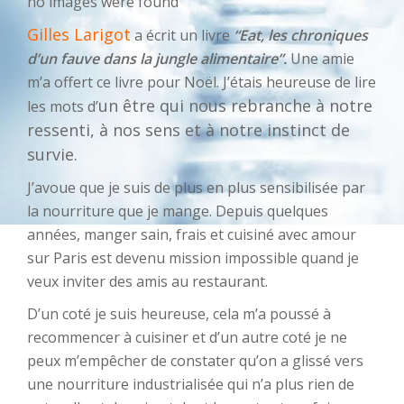
no images were found
Gilles Larigot
a écrit un livre
“Eat, les chroniques
d’un fauve dans la jungle alimentaire”.
Une amie
m’a offert ce livre pour Noël. J’étais heureuse de lire
un être qui nous rebranche à notre
les mots d’
ressenti, à nos sens et à notre instinct de
survie.
J’avoue que je suis de plus en plus sensibilisée par
la nourriture que je mange. Depuis quelques
années, manger sain, frais et cuisiné avec amour
sur Paris est devenu mission impossible quand je
veux inviter des amis au restaurant.
D’un coté je suis heureuse, cela m’a poussé à
recommencer à cuisiner et d’un autre coté je ne
peux m’empêcher de constater qu’on a glissé vers
une nourriture industrialisée qui n’a plus rien de