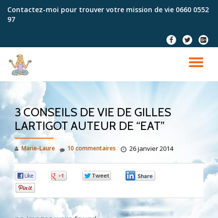
Contactez-moi pour trouver votre mission de vie
0660 0552
97
Aller
au
fa-
fa-
fa-
contenu
facebook
twitter
google
plus-
DÉ
squar
LA
3 CONSEILS DE VIE DE GILLES
NA
LARTIGOT AUTEUR DE “EAT”
Marie-Laure
10 commentaires
26 janvier 2014
0
0
0
0
0