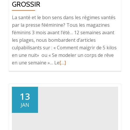
GROSSIR
La santé et le bon sens dans les régimes vantés
par la presse fééminine? Tous les magazines
féminins 3 mois avant l’été… 12 semaines avant
les plages, nous bombardent d’articles
culpabilisants sur : « Comment maigrir de 5 kilos
en une nuit» ou « Se modeler un corps de rêve
En
en une semaine »… Le
[…]
savoir
plus
surLe
secret
13
pour
JAN
ne
plus
grossir