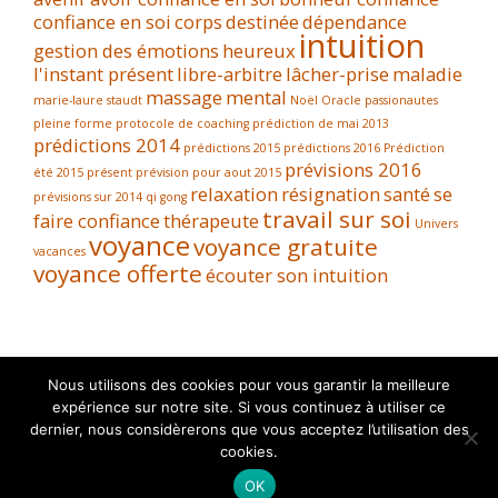
confiance en soi
corps
destinée
dépendance
intuition
gestion des émotions
heureux
l'instant présent
libre-arbitre
lâcher-prise
maladie
massage
mental
marie-laure staudt
Noël
Oracle
passionautes
pleine forme
protocole de coaching
prédiction de mai 2013
prédictions 2014
prédictions 2015
prédictions 2016
Prédiction
prévisions 2016
été 2015
présent
prévision pour aout 2015
relaxation
résignation
santé
se
prévisions sur 2014
qi gong
travail sur soi
faire confiance
thérapeute
Univers
voyance
voyance gratuite
vacances
voyance offerte
écouter son intuition
Nous utilisons des cookies pour vous garantir la meilleure
expérience sur notre site. Si vous continuez à utiliser ce
dernier, nous considèrerons que vous acceptez l’utilisation des
cookies.
OK