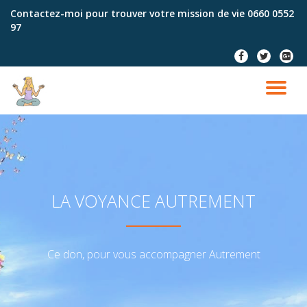
Contactez-moi pour trouver votre mission de vie
0660 0552
97
Aller
au
fa-
fa-
fa-
contenu
facebook
twitter
google
plus-
DÉ
squar
LA
NA
LA VOYANCE AUTREMENT
Ce don, pour vous accompagner Autrement