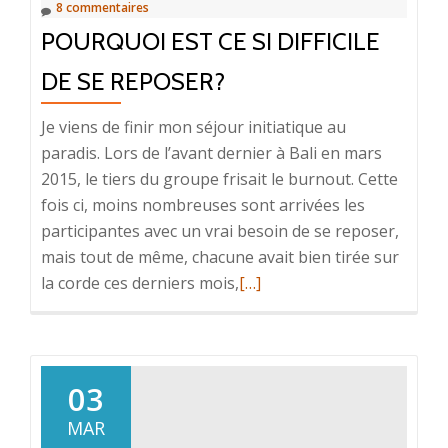
8 commentaires
2016
POURQUOI EST CE SI DIFFICILE
DE SE REPOSER?
Je viens de finir mon séjour initiatique au
paradis. Lors de l’avant dernier à Bali en mars
2015, le tiers du groupe frisait le burnout. Cette
fois ci, moins nombreuses sont arrivées les
participantes avec un vrai besoin de se reposer,
mais tout de même, chacune avait bien tirée sur
En
la corde ces derniers mois,
[…]
savoir
plus
surPourquoi
est
03
ce
MAR
si