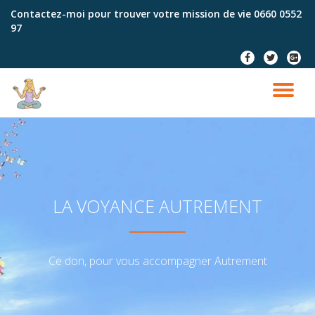
Contactez-moi pour trouver votre mission de vie
0660 0552
97
Aller
au
fa-
fa-
fa-
contenu
facebook
twitter
google
plus-
DÉ
squar
LA
NA
LA VOYANCE AUTREMENT
Ce don, pour vous accompagner Autrement