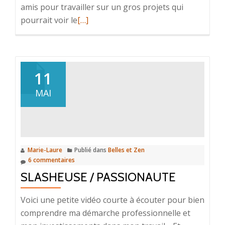
amis pour travailler sur un gros projets qui
En
pourrait voir le
[…]
savoir
plus
surL’entraide,
la
11
solution
MAI
pour
être
heureux
Marie-Laure
Publié dans
Belles et Zen
6 commentaires
SLASHEUSE / PASSIONAUTE
Voici une petite vidéo courte à écouter pour bien
comprendre ma démarche professionnelle et