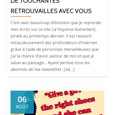
DE TOUCHANTES
RETROUVAILLES AVEC VOUS
C’est avec beaucoup d’émotion que je reprends
mes écrits sur ce site La Voyance Autrement,
piraté au printemps dernier. Il est ressorti
miraculeusement des profondeurs d’internet
grâce à l’aide de personnes merveilleuses que
j’ai la chance d’avoir autour de moi et que je
salue au passage… Ayant perdue tous les
En
abonnés de ma newsletter, j’ai
[…]
savoir
plus
surDe
touchantes
06
retrouvailles
AOÛT
avec