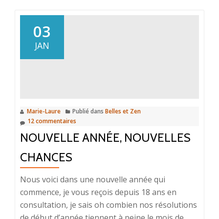
prise:
Mode
03
d’emp
JAN
Marie-Laure
Publié dans
Belles et Zen
12 commentaires
NOUVELLE ANNÉE, NOUVELLES
CHANCES
Nous voici dans une nouvelle année qui
commence, je vous reçois depuis 18 ans en
consultation, je sais oh combien nos résolutions
de début d’année tiennent à peine le mois de