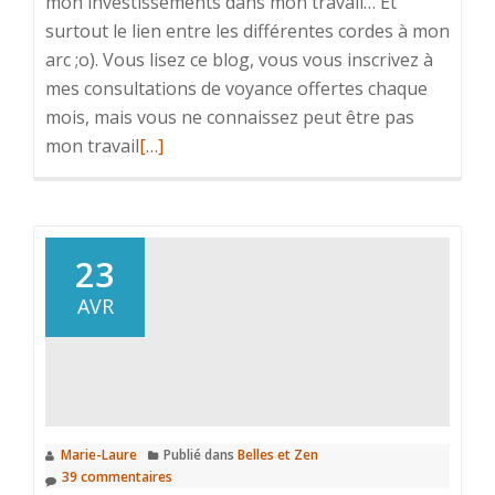
mon investissements dans mon travail… Et
surtout le lien entre les différentes cordes à mon
arc ;o). Vous lisez ce blog, vous vous inscrivez à
mes consultations de voyance offertes chaque
mois, mais vous ne connaissez peut être pas
En
mon travail
[…]
savoir
plus
surSlasheuse
/
23
Passionaute
AVR
Marie-Laure
Publié dans
Belles et Zen
39 commentaires