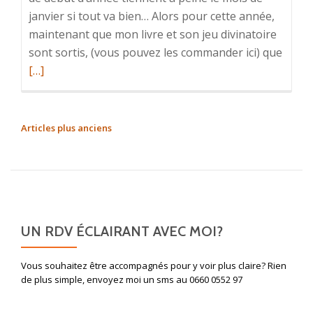
janvier si tout va bien… Alors pour cette année,
maintenant que mon livre et son jeu divinatoire
En
sont sortis, (vous pouvez les commander ici) que
savoi
[…]
plus
surNo
année
NAVIGATION
Articles plus anciens
nouve
DES
chanc
ARTICLES
UN RDV ÉCLAIRANT AVEC MOI?
Vous souhaitez être accompagnés pour y voir plus claire? Rien
de plus simple, envoyez moi un sms au 0660 0552 97