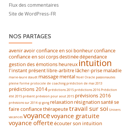
Flux des commentaires
Site de WordPress-FR
NOS PARTAGES
avenir
avoir confiance en soi
bonheur
confiance
confiance en soi
corps
destinée
dépendance
intuition
gestion des émotions
heureux
l'instant présent
libre-arbitre
lâcher-prise
maladie
massage
mental
marie-laure staudt
Noël
Oracle
passionautes
pleine forme
protocole de coaching
prédiction de mai 2013
prédictions 2014
prédictions 2015
prédictions 2016
Prédiction
prévisions 2016
été 2015
présent
prévision pour aout 2015
relaxation
résignation
santé
se
prévisions sur 2014
qi gong
travail sur soi
faire confiance
thérapeute
Univers
voyance
voyance gratuite
vacances
voyance offerte
écouter son intuition