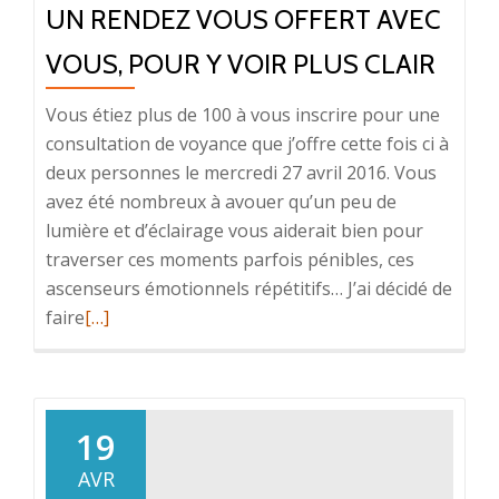
UN RENDEZ VOUS OFFERT AVEC
VOUS, POUR Y VOIR PLUS CLAIR
Vous étiez plus de 100 à vous inscrire pour une
consultation de voyance que j’offre cette fois ci à
deux personnes le mercredi 27 avril 2016. Vous
avez été nombreux à avouer qu’un peu de
lumière et d’éclairage vous aiderait bien pour
traverser ces moments parfois pénibles, ces
ascenseurs émotionnels répétitifs… J’ai décidé de
En
faire
[…]
savoir
plus
surUn
rendez
19
vous
AVR
offert