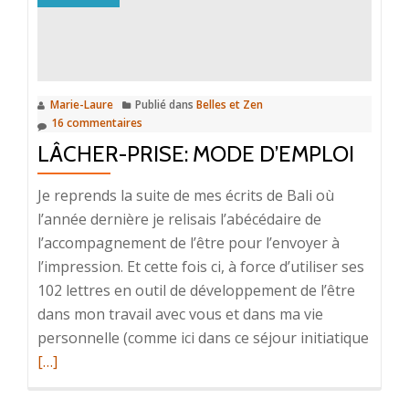
difficile
de
se
reposer?
Marie-Laure
Publié dans
Belles et Zen
16 commentaires
LÂCHER-PRISE: MODE D’EMPLOI
Je reprends la suite de mes écrits de Bali où
l’année dernière je relisais l’abécédaire de
l’accompagnement de l’être pour l’envoyer à
l’impression. Et cette fois ci, à force d’utiliser ses
102 lettres en outil de développement de l’être
dans mon travail avec vous et dans ma vie
En
personnelle (comme ici dans ce séjour initiatique
savoi
[…]
plus
surLâ