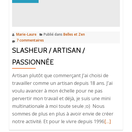
avec
vous,
pour
y
Marie-Laure
Publié dans
Belles et Zen
voir
7 commentaires
plus
SLASHEUR / ARTISAN /
clair
PASSIONNÉE
Artisan plutôt que commerçant J’ai choisi de
travailler comme un artisan depuis 18 ans. J’ai
voulu avancer à mon échelle pour ne pas
pervertir mon travail et déjà, je suis une mini
multinationale à moi toute seule ;o) Nous
sommes de plus en plus à avoir envie de créer
En
notre activité. Et pour le vivre depuis 1996
[…]
savoir