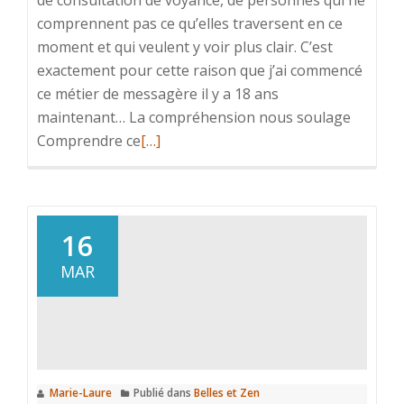
de consultation de voyance, de personnes qui ne
comprennent pas ce qu’elles traversent en ce
moment et qui veulent y voir plus clair. C’est
exactement pour cette raison que j’ai commencé
ce métier de messagère il y a 18 ans
maintenant… La compréhension nous soulage
En
Comprendre ce
[…]
savoir
plus
surDeux
voyances
16
gratuites
MAR
offertes
pour
vous
le
27
Marie-Laure
Publié dans
Belles et Zen
avril