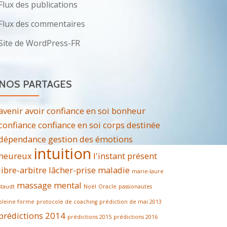
Flux des publications
Flux des commentaires
Site de WordPress-FR
NOS PARTAGES
avenir
avoir confiance en soi
bonheur
confiance
confiance en soi
corps
destinée
dépendance
gestion des émotions
intuition
heureux
l'instant présent
libre-arbitre
lâcher-prise
maladie
marie-laure
massage
mental
staudt
Noël
Oracle
passionautes
pleine forme
protocole de coaching
prédiction de mai 2013
prédictions 2014
prédictions 2015
prédictions 2016