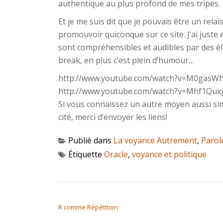
authentique au plus profond de mes tripes.
Et je me suis dit que je pouvais être un relai
promouvoir quiconque sur ce site. J’ai juste 
sont compréhensibles et audibles par des él
break, en plus c’est plein d’humour…
http://www.youtube.com/watch?
v=M0gasW
http://www.youtube.com/watch?
v=Mhf1Qux
Si vous connaissez un autre moyen aussi simp
cité, merci d’envoyer les liens!
Publié dans
La voyance Autrement
,
Parol
Étiquette
Oracle
,
voyance et politique
NAVIGATION DE L’ARTICLE
R comme Répétition