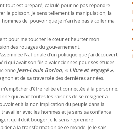
ent tout est préparé, calculé pour ne pas répondre
er le poisson. Je sens tellement la manipulation, la
es hommes de pouvoir que je n’arrive pas à coller ma
sent pour me toucher le cœur et heurter mon
nsion des rouages du gouvernement.
l’Assemblée Nationale d’un politique que j’ai découvert
héri qui avait son fils a valenciennes pour ses études.
Jean-Louis Borloo, « Libre et engagé ».
encienne
pagnon et de sa traversée des dernières années.
ux m’empêcher d’être reliée et connectée à la personne.
nné qui avait toutes les raisons de se résigner à
ouvoir et à la non implication du peuple dans la
à travailler avec les hommes et je sens sa confiance
er, qu’il doit bouger.Je le sens reprendre
der à la transformation de ce monde. Je le sais