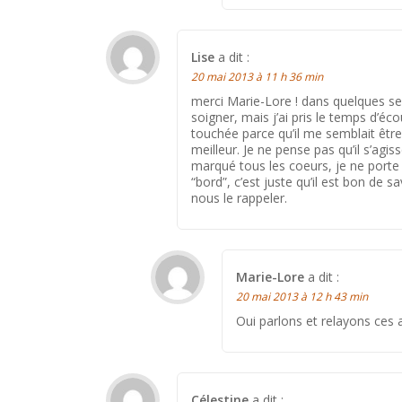
Lise
a dit :
20 mai 2013 à 11 h 36 min
merci Marie-Lore ! dans quelques 
soigner, mais j’ai pris le temps d’
touchée parce qu’il me semblait être
meilleur. Je ne pense pas qu’il s’a
marqué tous les coeurs, je ne porte
“bord”, c’est juste qu’il est bon de s
nous le rappeler.
Marie-Lore
a dit :
20 mai 2013 à 12 h 43 min
Oui parlons et relayons ces a
Célestine
a dit :