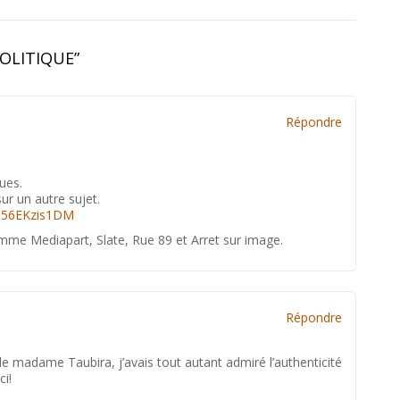
OLITIQUE
”
Répondre
ues.
r un autre sujet.
N56EKzis1DM
comme Mediapart, Slate, Rue 89 et Arret sur image.
Répondre
de madame Taubira, j’avais tout autant admiré l’authenticité
ci!