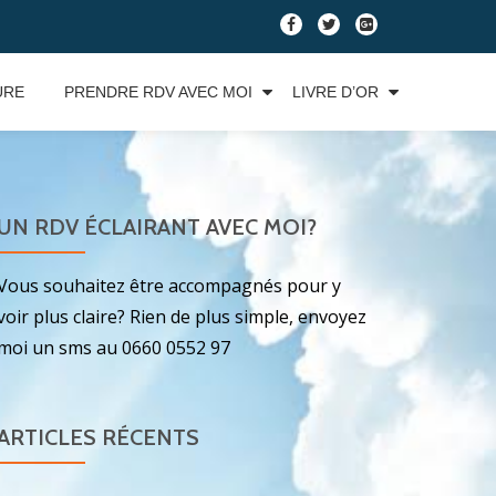
fa-
fa-
fa-
facebook
twitter
google-
plus-
URE
PRENDRE RDV AVEC MOI
LIVRE D’OR
square
UN RDV ÉCLAIRANT AVEC MOI?
Vous souhaitez être accompagnés pour y
voir plus claire? Rien de plus simple, envoyez
moi un sms au 0660 0552 97
ARTICLES RÉCENTS