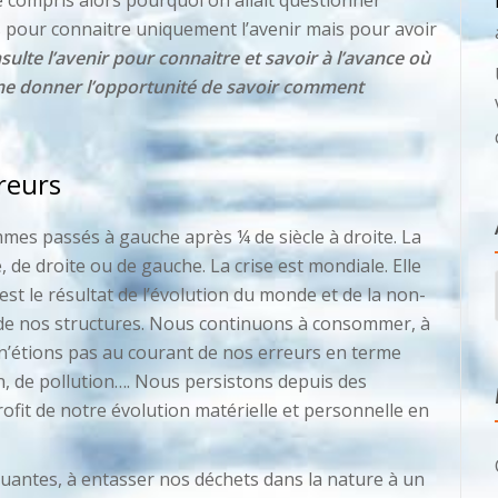
e compris alors pourquoi on allait questionner
as pour connaitre uniquement l’avenir mais pour avoir
sulte l’avenir pour connaitre et savoir à l’avance où
me donner l’opportunité de savoir comment
rreurs
mmes passés à gauche après ¼ de siècle à droite. La
e, de droite ou de gauche. La crise est mondiale. Elle
est le résultat de l’évolution du monde et de la non-
et de nos structures. Nous continuons à consommer, à
n’étions pas au courant de nos erreurs en terme
, de pollution…. Nous persistons depuis des
ofit de notre évolution matérielle et personnelle en
luantes, à entasser nos déchets dans la nature à un