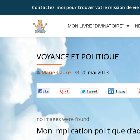
Contactez-moi pour trouver votre mission de vie
Aller
au
MON LIVRE “DIVINATOIRE”
N
contenu
VOYANCE ET POLITIQUE
Marie-Laure
20 mai 2013
0
0
0
0
no images were found
Mon implication politique d’a