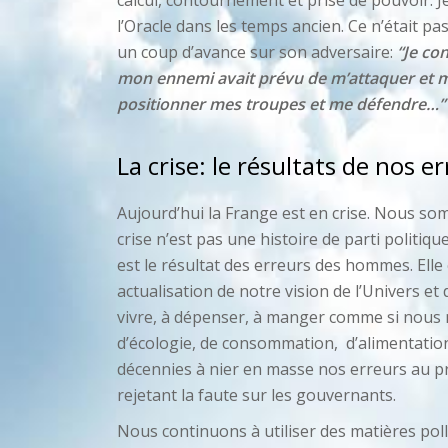
calcul, contournement et prise de pouvoir. J
l’Oracle dans les temps ancien. Ce n’était p
un coup d’avance sur son adversaire:
“Je con
mon ennemi avait prévu de m’attaquer et 
positionner mes troupes et me défendre…”
La crise: le résultats de nos e
Aujourd’hui la Frange est en crise. Nous so
crise n’est pas une histoire de parti politiqu
est le résultat des erreurs des hommes. Elle 
actualisation de notre vision de l’Univers 
vivre, à dépenser, à manger comme si nous 
d’écologie, de consommation, d’alimentation
décennies à nier en masse nos erreurs au pr
rejetant la faute sur les gouvernants.
Nous continuons à utiliser des matières pol