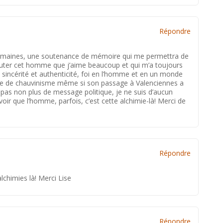
Répondre
semaines, une soutenance de mémoire qui me permettra de
écouter cet homme que j’aime beaucoup et qui m’a toujours
 sincérité et authenticité, foi en l’homme et en un monde
gisse de chauvinisme même si son passage à Valenciennes a
 pas non plus de message politique, je ne suis d’aucun
avoir que l’homme, parfois, c’est cette alchimie-là! Merci de
Répondre
lchimies là! Merci Lise
Répondre