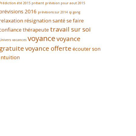
Prédiction été 2015
présent
prévision pour aout 2015
prévisions 2016
prévisions sur 2014
qi gong
relaxation
résignation
santé
se faire
travail sur soi
confiance
thérapeute
voyance
voyance
Univers
vacances
gratuite
voyance offerte
écouter son
intuition