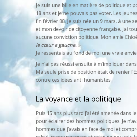
Je suis une bille en matière de politique et p
18 ans et je ne pouvais pas voter. Les jeune
fin février 88. Je suis née un 9 mars, à une 
et mon devoir de citoyenne française. Jai tou
aucune conviction politique. Mon amie Chloé 
le cœur a gauche. »
Je ressentais au fond de moi une vraie envie d
Je n’ai pas réussi ensuite à m’impliquer dans
Ma seule prise de position était de renier l
contre ces idées anti humanistes.
La voyance et la politique
Puis 15 ans plus tard j’ai été amenée dans le
pour éclairer des hommes politiques. Je n’ava
hommes que j’avais en face de moi et compren