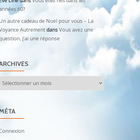
Eve Line
dans
Vous êtes nés dans les
années 60?
Un autre cadeau de Noël pour vous – La
Voyance Autrement
dans
Vous avez une
question, j’ai une réponse
ARCHIVES
Archives
MÉTA
Connexion