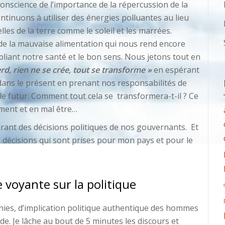
nscience de l’importance de la répercussion de la
tinuons à utiliser des énergies polluantes au lieu
lles de la terre comme le soleil et les marrées.
 la mauvaise alimentation qui nous rend encore
liant notre santé et le bon sens. Nous jetons tout en
rd, rien ne se crée, tout se transforme »
en espérant
 dans le présent en prenant nos responsabilités de
e futur. Comment tout cela se transformera-t-il ? Ce
ment et en mal être…
ourant des décisions politiques de nos gouvernants. Et
des décisions qui sont prises pour mon pays et pour le
 voyante sur la politique
nies, d’implication politique authentique des hommes
e. Je lâche au bout de 5 minutes les discours et