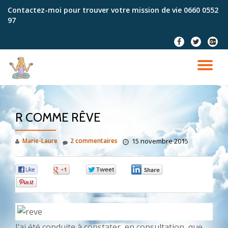
Contactez-moi pour trouver votre mission de vie
0660 0552
97
Aller
au
fa-
fa-
fa-
contenu
facebook
twitter
google
plus-
DÉ
squar
LA
R COMME RÊVE
NA
Marie-Laure
2 commentaires
15 novembre 2015
0
0
0
0
0
J’ai été conduite à constater, en consultation, que