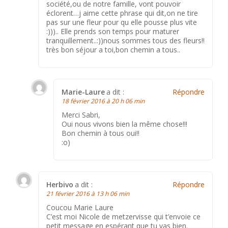
société,ou de notre famille, vont pouvoir
éclorent…j aime cette phrase qui dit,on ne tire
pas sur une fleur pour qu elle pousse plus vite
:))).. Elle prends son temps pour maturer
tranquillement..:))nous sommes tous des fleurs!!
très bon séjour a toi,bon chemin a tous..
Marie-Laure
a dit :
Répondre
18 février 2016 à 20 h 06 min
Merci Sabri,
Oui nous vivons bien la même chose!!!
Bon chemin à tous oui!!
:o)
Herbivo
a dit :
Répondre
21 février 2016 à 13 h 06 min
Coucou Marie Laure
C’est moi Nicole de metzervisse qui t’envoie ce
petit message en espérant que tu vas bien.