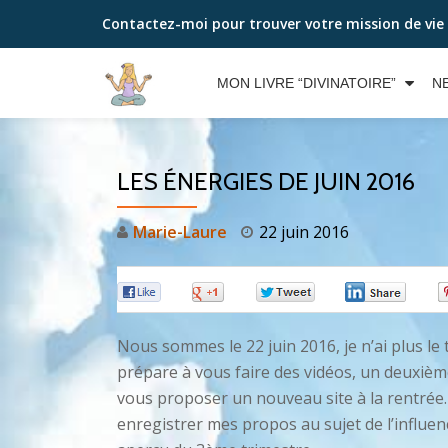
Contactez-moi pour trouver votre mission de vie
Aller
au
MON LIVRE “DIVINATOIRE”
N
contenu
LES ÉNERGIES DE JUIN 2016
Marie-Laure
22 juin 2016
0
0
0
0
Nous sommes le 22 juin 2016, je n’ai plus le
prépare à vous faire des vidéos, un deuxième
vous proposer un nouveau site à la rentrée. 
enregistrer mes propos au sujet de l’influe