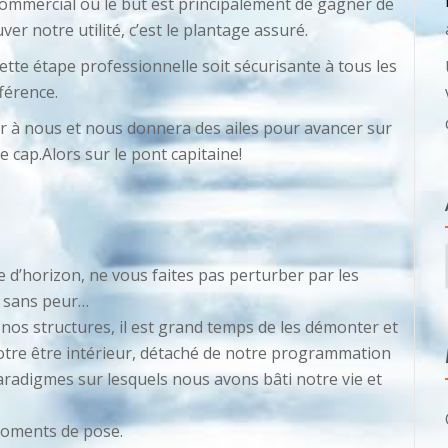
mmercial où le but est principalement de gagner de
ver notre utilité, c’est le plantage assuré.
tte étape professionnelle soit sécurisante à tous les
fférence.
r à nous et nous donnera des ailes pour avancer sur
 cap.Alors sur le pont capitaine!
ne d’horizon, ne vous faites pas perturber par les
e sans peur…
nos structures, il est grand temps de les démonter et
otre être intérieur, détaché de notre programmation
paradigmes sur lesquels nous avons bâti notre vie et
moments de pose.