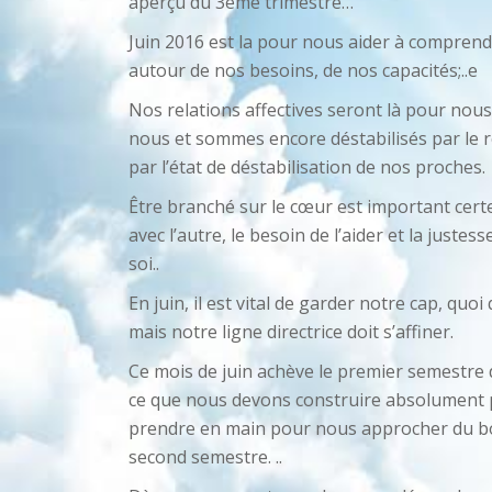
aperçu du 3ème trimestre…
Juin 2016 est la pour nous aider à comprendr
autour de nos besoins, de nos capacités;..e
Nos relations affectives seront là pour nou
nous et sommes encore déstabilisés par le re
par l’état de déstabilisation de nos proches.
Être branché sur le cœur est important certe
avec l’autre, le besoin de l’aider et la justes
soi..
En juin, il est vital de garder notre cap, quoi
mais notre ligne directrice doit s’affiner.
Ce mois de juin achève le premier semestre d
ce que nous devons construire absolument 
prendre en main pour nous approcher du bon
second semestre. ..