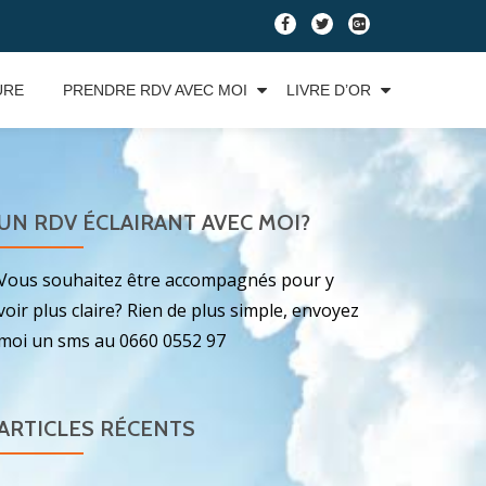
fa-
fa-
fa-
facebook
twitter
google-
plus-
URE
PRENDRE RDV AVEC MOI
LIVRE D’OR
square
UN RDV ÉCLAIRANT AVEC MOI?
Vous souhaitez être accompagnés pour y
voir plus claire? Rien de plus simple, envoyez
moi un sms au 0660 0552 97
ARTICLES RÉCENTS