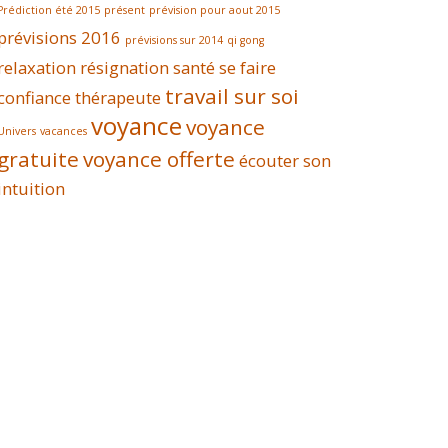
Prédiction été 2015
présent
prévision pour aout 2015
prévisions 2016
prévisions sur 2014
qi gong
relaxation
résignation
santé
se faire
travail sur soi
confiance
thérapeute
voyance
voyance
Univers
vacances
gratuite
voyance offerte
écouter son
intuition