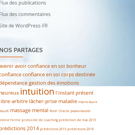
Flux des publications
Flux des commentaires
Site de WordPress-FR
NOS PARTAGES
avenir
avoir confiance en soi
bonheur
confiance
confiance en soi
corps
destinée
dépendance
gestion des émotions
intuition
heureux
l'instant présent
libre-arbitre
lâcher-prise
maladie
marie-laure
massage
mental
staudt
Noël
Oracle
passionautes
pleine forme
protocole de coaching
prédiction de mai 2013
prédictions 2014
prédictions 2015
prédictions 2016