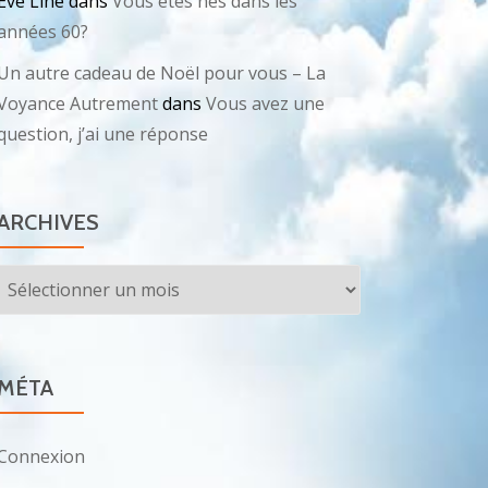
Eve Line
dans
Vous êtes nés dans les
années 60?
Un autre cadeau de Noël pour vous – La
Voyance Autrement
dans
Vous avez une
question, j’ai une réponse
ARCHIVES
Archives
MÉTA
Connexion