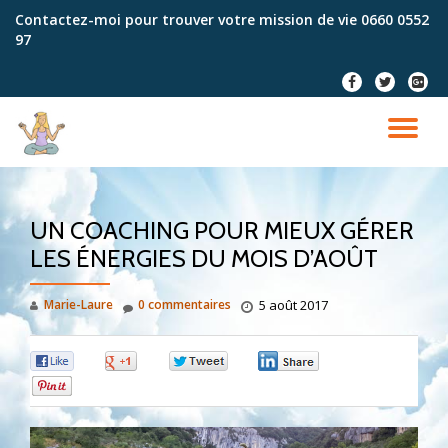
Contactez-moi pour trouver votre mission de vie
0660 0552
97
Aller
au
fa-
fa-
fa-
contenu
facebook
twitter
google
plus-
DÉ
squar
LA
UN COACHING POUR MIEUX GÉRER
NA
LES ÉNERGIES DU MOIS D’AOÛT
Marie-Laure
0 commentaires
5 août 2017
0
0
0
0
0