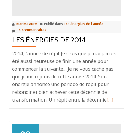
de
juin
2017
Marie-Laure
Publié dans
Les énergies de l'année
18 commentaires
LES ÉNERGIES DE 2014
2014, l’année de répit Je crois que je n’ai jamais
été aussi heureuse de finir une année pour
commencer la suivante… Je ne vous cache pas
que je me réjouis de cette année 2014. Son
énergie annonce une période de répit pour
rebondir et bien achever cette décennie de
En
transformation. Un répit entre la décennie
[…]
savoir
plus
surLes
énergies