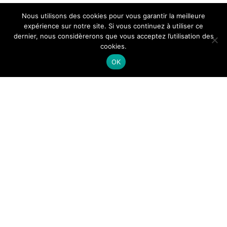
Nous utilisons des cookies pour vous garantir la meilleure
expérience sur notre site. Si vous continuez à utiliser ce
dernier, nous considèrerons que vous acceptez l’utilisation des
cookies.
OK
Themeisle
Menu
secondaire
Llorix One Lite
fièrement propulsé par
WordPress