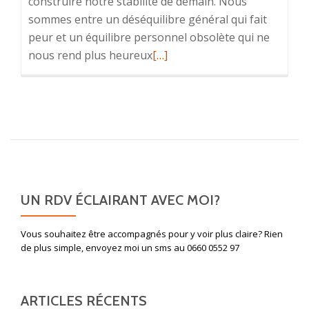
construire notre stabilité de demain. Nous
sommes entre un déséquilibre général qui fait
peur et un équilibre personnel obsolète qui ne
En
nous rend plus heureux
[…]
savoir
plus
sur2013,
destruction
et
construction
de
notre
UN RDV ÉCLAIRANT AVEC MOI?
équilibre
Vous souhaitez être accompagnés pour y voir plus claire? Rien
de plus simple, envoyez moi un sms au 0660 0552 97
ARTICLES RÉCENTS