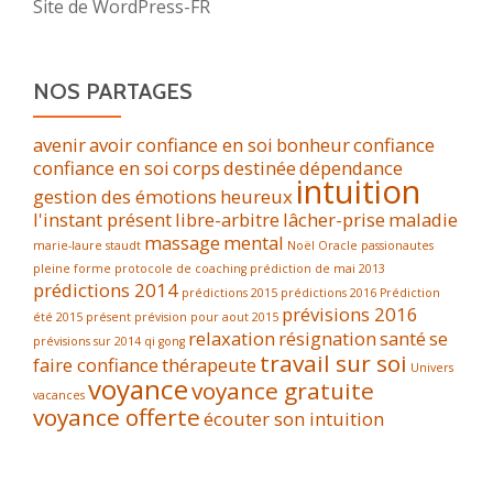
Site de WordPress-FR
NOS PARTAGES
avenir
avoir confiance en soi
bonheur
confiance
confiance en soi
corps
destinée
dépendance
intuition
gestion des émotions
heureux
l'instant présent
libre-arbitre
lâcher-prise
maladie
massage
mental
marie-laure staudt
Noël
Oracle
passionautes
pleine forme
protocole de coaching
prédiction de mai 2013
prédictions 2014
prédictions 2015
prédictions 2016
Prédiction
prévisions 2016
été 2015
présent
prévision pour aout 2015
relaxation
résignation
santé
se
prévisions sur 2014
qi gong
travail sur soi
faire confiance
thérapeute
Univers
voyance
voyance gratuite
vacances
voyance offerte
écouter son intuition