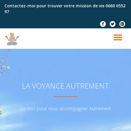
Contactez-moi pour trouver votre mission de vie
0660 0552
97
Aller
au
fa-
fa-
fa-
contenu
facebook
twitter
google
plus-
DÉ
squar
LA
NA
LA VOYANCE AUTREMENT
Ce don, pour vous accompagner Autrement