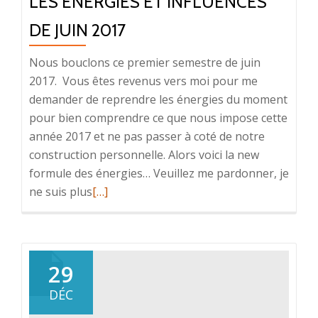
LES ÉNERGIES ET INFLUENCES
DE JUIN 2017
Nous bouclons ce premier semestre de juin
2017. Vous êtes revenus vers moi pour me
demander de reprendre les énergies du moment
pour bien comprendre ce que nous impose cette
année 2017 et ne pas passer à coté de notre
construction personnelle. Alors voici la new
formule des énergies… Veuillez me pardonner, je
En
ne suis plus
[…]
savoir
plus
surLes
énergies
29
et
DÉC
influences