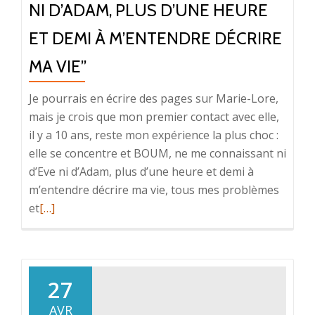
NI D’ADAM, PLUS D’UNE HEURE
ET DEMI À M’ENTENDRE DÉCRIRE
MA VIE”
Je pourrais en écrire des pages sur Marie-Lore,
mais je crois que mon premier contact avec elle,
il y a 10 ans, reste mon expérience la plus choc :
elle se concentre et BOUM, ne me connaissant ni
d’Eve ni d’Adam, plus d’une heure et demi à
m’entendre décrire ma vie, tous mes problèmes
En
et
[…]
savoir
plus
sur“Ne
me
27
connaissant
AVR