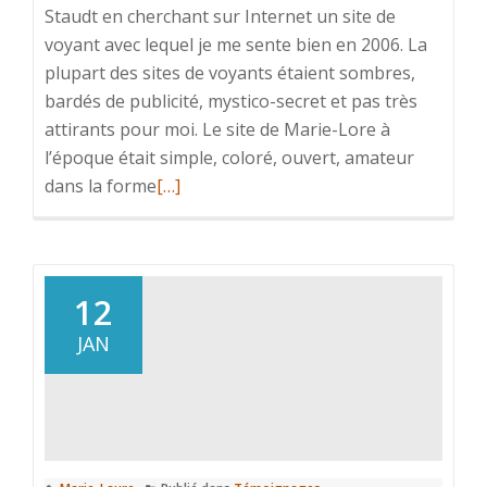
Staudt en cherchant sur Internet un site de
voyant avec lequel je me sente bien en 2006. La
plupart des sites de voyants étaient sombres,
bardés de publicité, mystico-secret et pas très
attirants pour moi. Le site de Marie-Lore à
l’époque était simple, coloré, ouvert, amateur
En
dans la forme
[…]
savoir
plus
surFranche,
ouverte
12
et
JAN
colorée