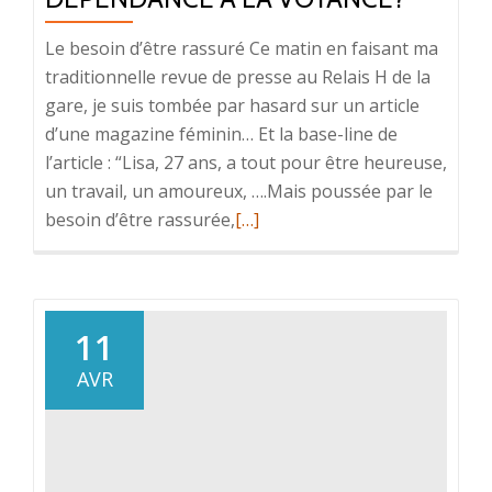
Le besoin d’être rassuré Ce matin en faisant ma
traditionnelle revue de presse au Relais H de la
gare, je suis tombée par hasard sur un article
d’une magazine féminin… Et la base-line de
l’article : “Lisa, 27 ans, a tout pour être heureuse,
un travail, un amoureux, ….Mais poussée par le
En
besoin d’être rassurée,
[…]
savoir
plus
surDépendance
à
11
la
AVR
voyance?