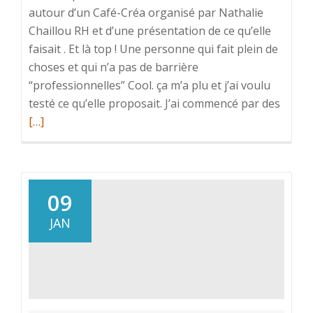
autour d’un Café-Créa organisé par Nathalie
Chaillou RH et d’une présentation de ce qu’elle
faisait . Et là top ! Une personne qui fait plein de
choses et qui n’a pas de barrière
“professionnelles” Cool. ça m’a plu et j’ai voulu
En
testé ce qu’elle proposait. J’ai commencé par des
savoir
[…]
plus
sur“J’
la
divers
09
dans
JAN
son
appro
c’est
un
tout