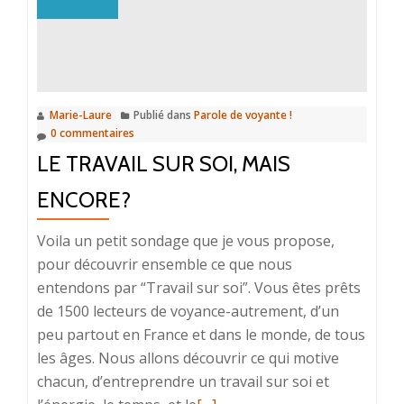
ni
d’Eve
ni
d’Adam,
plus
Marie-Laure
Publié dans
Parole de voyante !
d’une
0 commentaires
heure
LE TRAVAIL SUR SOI, MAIS
et
demi
ENCORE?
à
m’entendre
Voila un petit sondage que je vous propose,
décrire
pour découvrir ensemble ce que nous
ma
entendons par “Travail sur soi”. Vous êtes prêts
vie”
de 1500 lecteurs de voyance-autrement, d’un
peu partout en France et dans le monde, de tous
les âges. Nous allons découvrir ce qui motive
chacun, d’entreprendre un travail sur soi et
En