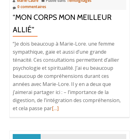
Marie-Laure
Publié dans
Témoignages
0 commentaires
“MON CORPS MON MEILLEUR
ALLIÉ”
“Je dois beaucoup à Marie-Lore. une femme
sympathique, gaie et aussi d’une grande
ténacité. Ces consultations permettent d’allier
psychologie et spiritualité. J’ai eu beaucoup
beaucoup de compréhensions durant ces
années avec Marie-Lore. Il y en a deux que
j’aimerai partager ici : – l’importance de la
digestion, de l’intégration des compréhension,
En
et cela passe par
[…]
savoir
plus
sur“Mon