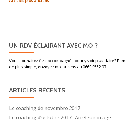
NAVIGATION
Articles plus anciens
vous
DES
de
ARTICLES
voyanc
dans
l’arrièr
UN RDV ÉCLAIRANT AVEC MOI?
salle
d’un
Vous souhaitez être accompagnés pour y voir plus claire? Rien
coiffeur
de plus simple, envoyez moi un sms au 0660 0552 97
du
marais
ARTICLES RÉCENTS
Le coaching de novembre 2017
Le coaching d’octobre 2017 : Arrêt sur image