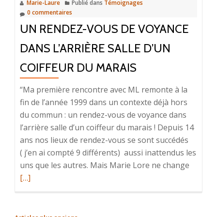
Marie-Laure
Publié dans
Témoignages
!
0 commentaires
C’est
UN RENDEZ-VOUS DE VOYANCE
surpr
,
DANS L’ARRIÈRE SALLE D’UN
c’est
COIFFEUR DU MARAIS
autre
et
“Ma première rencontre avec ML remonte à la
ça
fin de l’année 1999 dans un contexte déjà hors
me
du commun : un rendez-vous de voyance dans
convie
l’arrière salle d’un coiffeur du marais ! Depuis 14
ans nos lieux de rendez-vous se sont succédés
( j’en ai compté 9 différents) aussi inattendus les
En
uns que les autres. Mais Marie Lore ne change
savoir
[…]
plus
surUn
rendez-