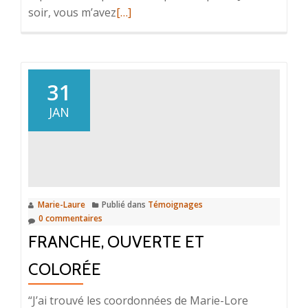
En
soir, vous m’avez
[…]
savoir
plus
sur“La
lumière
31
est
JAN
là”
Marie-Laure
Publié dans
Témoignages
0 commentaires
FRANCHE, OUVERTE ET
COLORÉE
“J’ai trouvé les coordonnées de Marie-Lore