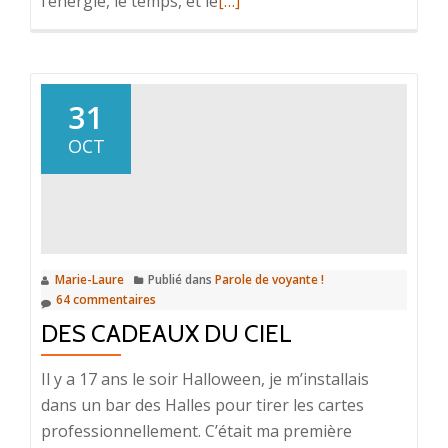
l’énergie, le temps, et le
[…]
savoir
plus
surLe
travail
31
sur
OCT
soi,
mais
encore?
Marie-Laure
Publié dans
Parole de voyante !
64 commentaires
DES CADEAUX DU CIEL
Il y a 17 ans le soir Halloween, je m’installais
dans un bar des Halles pour tirer les cartes
professionnellement. C’était ma première