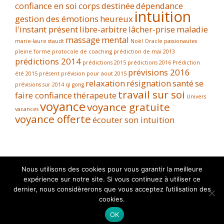
confiance en soi
corps
destinée
dépendance
intuition
gestion des émotions
heureux
l'instant présent
libre-arbitre
lâcher-prise
maladie
massage
mental
marie-laure staudt
Noël
Oracle
passionautes
pleine forme
protocole de coaching
prédiction de mai 2013
prédictions 2014
prédictions 2015
prédictions 2016
Prédiction
prévisions 2016
été 2015
présent
prévision pour aout 2015
relaxation
résignation
santé
se
prévisions sur 2014
qi gong
travail sur soi
faire confiance
thérapeute
Univers
voyance
voyance gratuite
vacances
voyance offerte
écouter son intuition
Nous utilisons des cookies pour vous garantir la meilleure
expérience sur notre site. Si vous continuez à utiliser ce
dernier, nous considèrerons que vous acceptez l’utilisation des
cookies.
OK