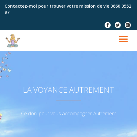
Contactez-moi pour trouver votre mission de vie
0660 0552
97
Aller
au
fa-
fa-
fa-
contenu
facebook
twitter
google
plus-
DÉ
squar
LA
NA
LA VOYANCE AUTREMENT
Ce don, pour vous accompagner Autrement