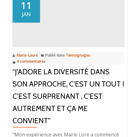
corps
11
mon
JAN
meilleur
allié”
Marie-Laure
Publié dans
Témoignages
0 commentaires
“J’ADORE LA DIVERSITÉ DANS
SON APPROCHE, C’EST UN TOUT !
C’EST SURPRENANT , C’EST
AUTREMENT ET ÇA ME
CONVIENT”
“Mon expérience avec Marie Lore a commencé