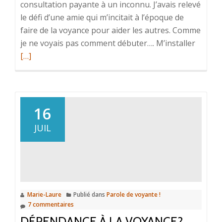
consultation payante à un inconnu. J’avais relevé
le défi d’une amie qui m’incitait à l’époque de
faire de la voyance pour aider les autres. Comme
En
je ne voyais pas comment débuter…. M’installer
savoir
[…]
plus
surDes
cadeau
du
16
ciel
JUIL
Marie-Laure
Publié dans
Parole de voyante !
7 commentaires
DÉPENDANCE À LA VOYANCE?